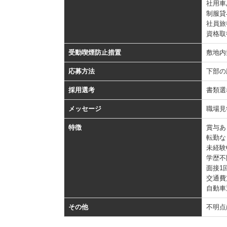
社用車
制服貸
社員旅
資格取
受動喫煙防止措置
敷地内
応募方法
下部の
採用選考
書類選
メッセージ
職場見
特徴
賞与あ
転勤な
未経験
学歴不
面接1
交通費
自動車
その他
不明点