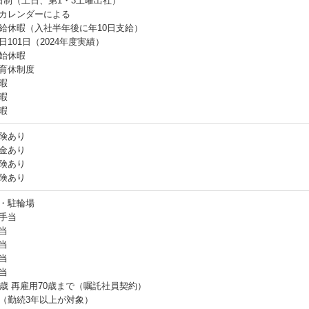
日制（土日、第1・3土曜出社）
カレンダーによる
給休暇（入社半年後に年10日支給）
日101日（2024年度実績）
始休暇
育休制度
暇
暇
暇
険あり
金あり
険あり
険あり
・駐輪場
手当
当
当
当
当
5歳 再雇用70歳まで（嘱託社員契約）
（勤続3年以上が対象）