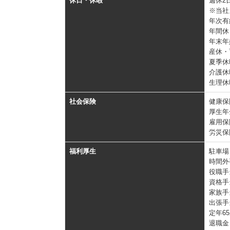
休日・休暇
週休2
※当社
年次有
年間休
年末年
産休・
夏季休
介護休
生理休
社会保険
健康保
厚生年
雇用保
労災保
福利厚生
駐車場
時間外
役職手
資格手
家族手
出張手
定年6
退職金