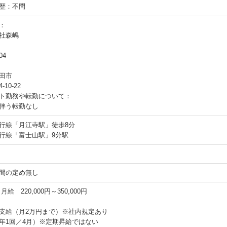
歴：不問
：
社森嶋
04
田市
10-22
ト勤務や転勤について：
伴う転勤なし
行線「月江寺駅」徒歩8分
行線「富士山駅」9分駅
間の定め無し
：
月給 220,000円～350,000円
支給（月2万円まで）※社内規定あり
年1回／4月）※定期昇給ではない