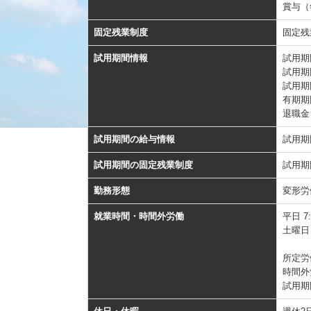
賞与（
固定残業制度
固定残
試用期間情報
試用期
試用期
試用期
有期期
退職金
試用期間の給与情報
試用期
試用期間の固定残業制度
試用期
勤務形態
変形労
就業時間・時間外労働
平日 7
土曜日 
所定労
時間外
試用期