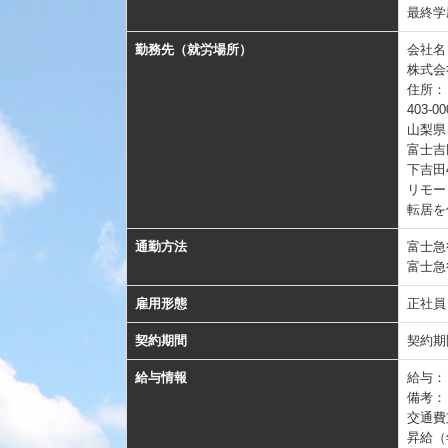
最終学
勤務先（就労場所）
会社名
株式会
住所：
403-00
山梨県
富士吉
下吉田4-
リモー
転居を
通勤方法
富士急
富士急
雇用形態
正社員
契約期間
契約期
給与情報
給与
備考：
交通費
昇給（