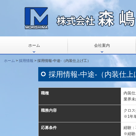
ホーム
会社案内
ホーム
採用情報
採用情報-中途-（内装仕上げ工）
採用情報-中途-（内装仕上
職種
内装仕
業界未
職務内容
クロス
※1年
応募条件
経験：
※経験