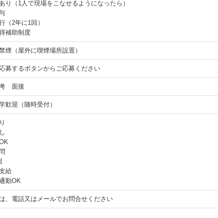
あり（1人で現場をこなせるようになったら）
与
行（2年に1回）
得補助制度
禁煙（屋外に喫煙場所設置）
応募するボタンからご応募ください
考 面接
学歓迎（随時受付）
り
し
OK
問
回
支給
通勤OK
は、電話又はメールでお問合せください