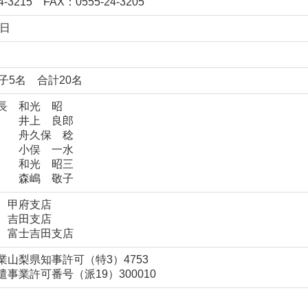
4-3215
FAX：0555-24-3205
1日
子5名 合計20名
長 和光 昭
 井上 良郎
舟久保 稔
小俣 一水
和光 昭三
森嶋 敬子
 甲府支店
 吉田支店
 富士吉田支店
山梨県知事許可（特3）4753
事業許可番号（派19）300010