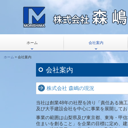
ホーム
会社案内
ホーム
会社案内
会社案内
株式会社 森嶋の現況
当社は創業48年の社歴を誇り「責任ある施
及び大手建設会社を中心に事業を展開してお
事業の範囲は山梨県及び東京都、東海・甲信
住まいを創ること」を企業の目標に定め、建