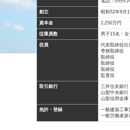
電話：
0555-2
創立
昭和52年9月
資本金
2,250万円
従業員数
男子15名・女
役員
代表取締役社
専務取締役
取締役 
取締役 
取締役 
監査役 
取引銀行
三井住友銀行
山梨中央銀行
山梨信用金庫
免許・登録
一般建築工事業
一般労働者派遣