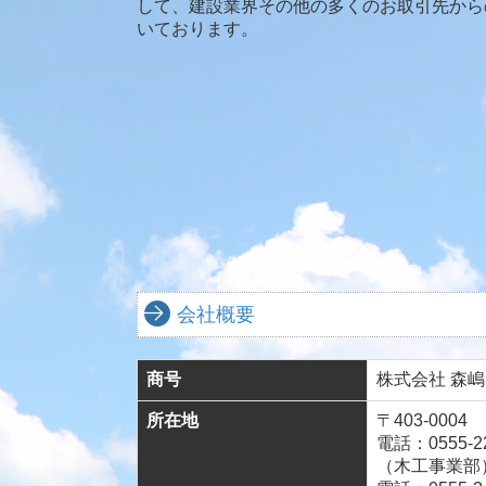
して、建設業界その他の多くのお取引先から
いております。
会社概要
商号
株式会社 森嶋
所在地
〒403-00
電話：
0555-2
（木工事業部