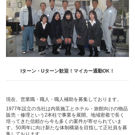
採用情報-新卒-（営業職）
採用情報-新卒-（内装仕上げ工）
社長メッセージ
アクセス
Iターン・Uターン歓迎！マイカー通勤OK！
現在、営業職・職人・職人補助を募集しております。
1977年設立の当社は内装施工とホテル・旅館向けの物品
販売・修理という2本柱で事業を展開。地域密着で長く
培ってきた信頼から今も多くの案件が寄せられていま
す。50周年に向け新たな体制構築を目指して正社員を募
集しております。